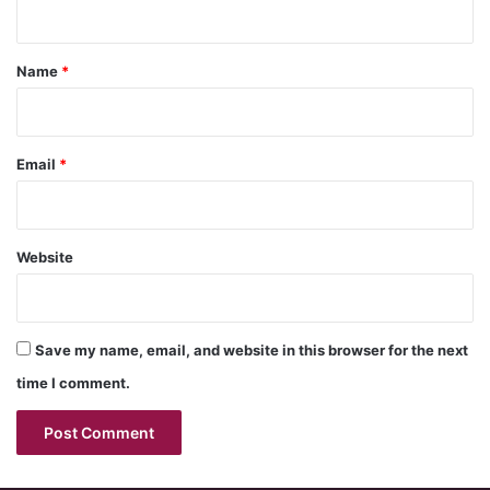
t
*
Name
*
Email
*
Website
Save my name, email, and website in this browser for the next
time I comment.