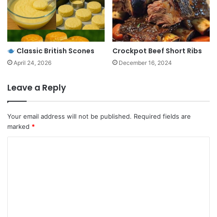
Classic British Scones
Crockpot Beef Short Ribs
April 24, 2026
December 16, 2024
Leave a Reply
Your email address will not be published.
Required fields are
marked
*
C
o
m
m
e
n