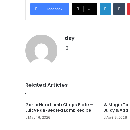
LinkedIn
Tu
Facebook
X
ltlsy
Website
Related Articles
Garlic Herb Lamb Chops Plate –
🍅 Magic To
Juicy Pan-Seared Lamb Recipe
Juicy & Addi
May 16, 2026
April 5, 2026