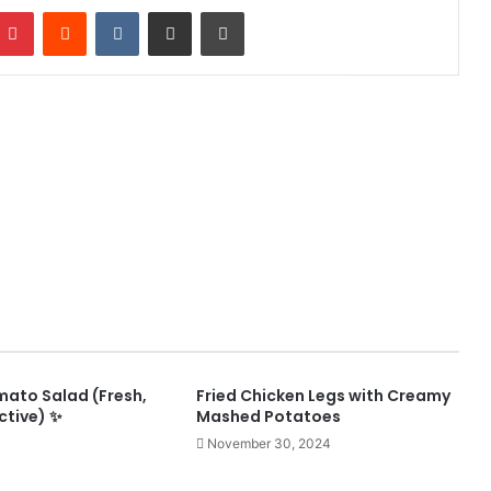
mblr
Pinterest
Reddit
VKontakte
Share via Email
Print
mato Salad (Fresh,
Fried Chicken Legs with Creamy
ctive) ✨
Mashed Potatoes
November 30, 2024