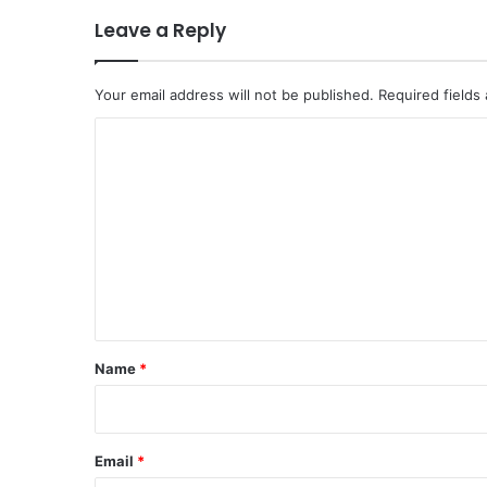
Leave a Reply
Your email address will not be published.
Required fields
C
o
m
m
e
n
t
*
Name
*
Email
*